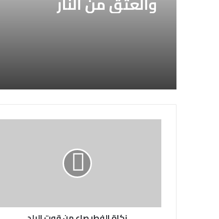
والعتق من النار
زكاة
الفطر
صاع
من
قوت
البلد
زكاة الفطر صاع من قوت البلد