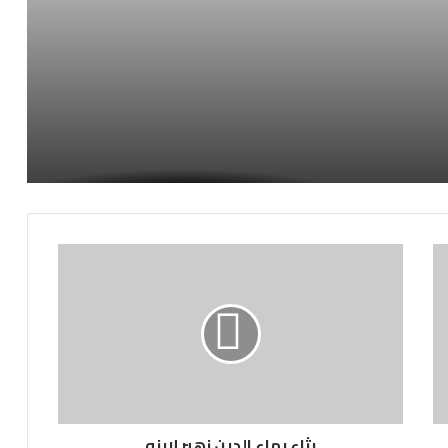
رثاء
بهاء
الدين
زهير
لابنه
رثاء بهاء الدين زهير لابنه