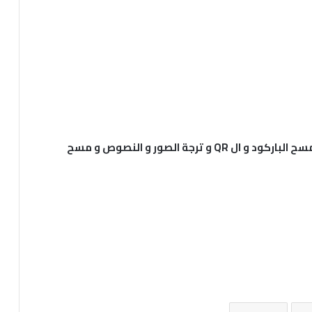
الان قم بتحميل تطبيق ScanPro التطبيق الخاص بمسح الباركود و ال QR و ترجة الصور و النصوص و مسح