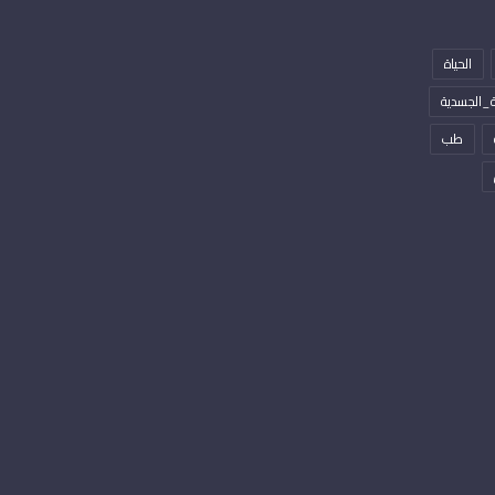
الحياة
_الجسدية
طب