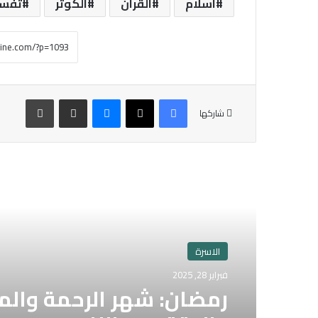
اسلام
القران
الكوثر
تفسي
فيسبوك
‫X
ماسنجر
مشاركة عبر البريد
طباعة
شاركها
أقرأ التالي
الاسرة
فبراير 28, 2025
رمضان: شهر الرحمة والم