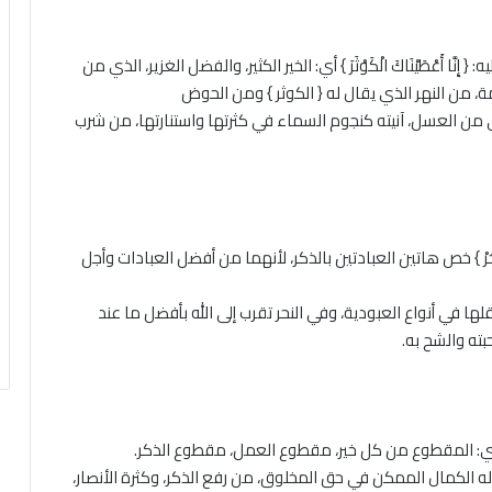
ّا أَعْطَيْنَاكَ الْكَوْثَرَ } أي: الخير الكثير، والفضل الغزير، الذي من
مة، من النهر الذي يقال له { الكوثر } ومن الحوض
 من العسل، آنيته كنجوم السماء في كثرتها واستنارتها، من شرب
َانْحَرْ } خص هاتين العبادتين بالذكر، لأنهما من أفضل العبادات وأجل
ها في أنواع العبودية، وفي النحر تقرب إلى الله بأفضل ما عند
بته والشح به.
ْتَرُ } أي: المقطوع من كل خير، مقطوع العمل، مقطوع الذكر.
له الكمال الممكن في حق المخلوق، من رفع الذكر، وكثرة الأنصار،