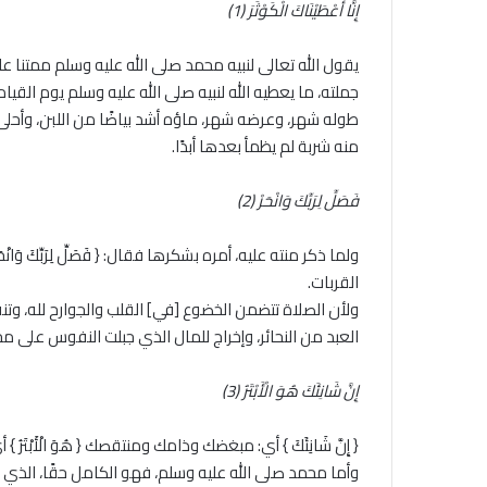
إِنَّا أَعْطَيْنَاكَ الْكَوْثَرَ (1)
يقول الله تعالى لنبيه محمد صلى الله عليه وسلم ممتنا عليه: { إِنَ
جملته، ما يعطيه الله لنبيه صلى الله عليه وسلم يوم القيا
طوله شهر، وعرضه شهر، ماؤه أشد بياضًا من اللبن، وأحلى
منه شربة لم يظمأ بعدها أبدًا.
فَصَلِّ لِرَبِّكَ وَانْحَرْ (2)
ولما ذكر منته عليه، أمره بشكرها فقال: { فَصَلِّ لِرَبِّكَ و
القربات.
ولأن الصلاة تتضمن الخضوع [في] القلب والجوارح لله، وتنقل
العبد من النحائر، وإخراج للمال الذي جبلت النفوس على مح
إِنَّ شَانِئَكَ هُوَ الْأَبْتَرُ (3)
{ إِنَّ شَانِئَكَ } أي: مبغضك وذامك ومنتقصك { هُوَ الْأَب
وأما محمد صلى الله عليه وسلم، فهو الكامل حقًا، الذي 