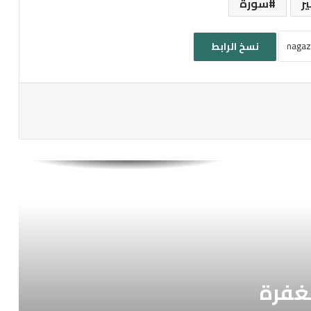
ر
سورة
نسخ الرابط
رمضان: شهر الرحمة والمغفرة والعتق من
النار
غفرة