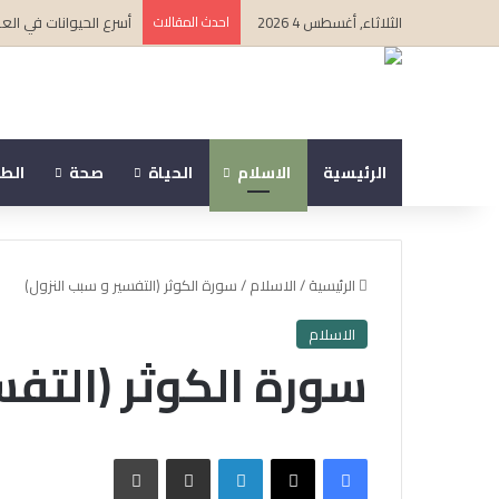
الثلاثاء, أغسطس 4 2026
احدث المقالات
أسرع الحيوانات في ال
الرئيسية
الاسلام
الحياة
صحة
الط
الرئيسية
/
الاسلام
/
سورة الكوثر (التفسير و سبب النزول)
الاسلام
سورة الكوثر (التفس
فيسبوك
‫X
لينكدإن
مشاركة عبر البريد
طباعة