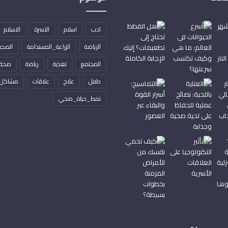
ادب
اسلام
الاسرة
الاسلام
الرياضة
الزراعة_المستدامة
الصحة
المجتمع
تغذية
رياضة
صحة
طفل
علاج
علاقات
مشاكل
نمط_حياة_صحي