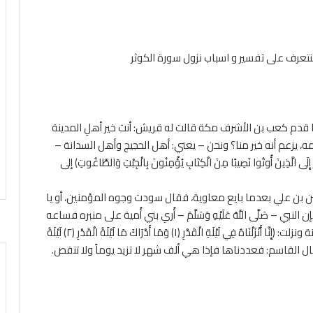
نتعرف على تفسير و اسباب نزول سورة الكوثر
 قال: لما قدم كعب بن الأشرف مكة قالت له قريش: أنت خير أهلِ المدينة
ه، يزعم أنه خير منا؟ ونحن – يعني: أهل الحجيج وأهل السدانة –
لَى الَّذِينَ أُوتُوا نَصِيبًا مِنَ الْكِتَابِ يُؤْمِنُونَ بِالْجِبْتِ وَالطَّاغُوتِ) إلى
 بن علي بعدما بايع معاوية، فقال سودت وجوه المؤمنين، أو يا
 – صَلَّى اللَّهُ عَلَيْهِ وَسَلَّمَ – أُري بني أُمية على منبره فساعه
ذلك فنزلت: (إِنَّا أَعْطَيْنَاكَ الْكَوْثَرَ) يا محمد يعني نهراً في الجنة ونزلت: (إِنَّا أَنْزَلْنَاهُ فِي لَيْلَةِ الْقَدْرِ (١) وَمَا أَدْرَاكَ مَا لَيْلَةُ الْقَدْرِ (٢) لَيْلَةُ
ا محمد. قال القاسم: فعددناها فإذا هي ألف شهر لا تزيد يوماً ولا تنقص.