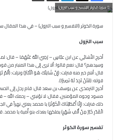
سورة الكوثر (التفسير و سبب النزول)
سورة الكوثر (التفسير و سبب النزول) – في هذا المقال س
سبب
النزول
أخرج النَّسَائِي عن ابن عبَّاسٍ – رَضِيَ اللَّهُ عَنْهُمَا –
وسيدهم؟ قال: نعم قالوا: ألا ترى إلى هذا المنبتر من قوم
قال: أنتم خير منه فنزلت: (إِنَّ شَانِئَكَ هُوَ الْأَبْتَرُ) ونزلت: (أَلَمْ تَرَ إِ
قوله: (فَلَنْ تَجِدَ لَهُ نَصِيرًا).
أخرج الترمذي عن يوسف بن سعد قال: قام رجل إلى الحسن
مسود وجوه المؤمنين، فقال: لا تؤنبني – رحمك اللَّه – فإن النبي
الْقَدْرِ خَيْرٌ مِنْ أَلْفِ شَهْرٍ) يملكها بعدك بنو أُمية ي
تفسير سورة الكوثر