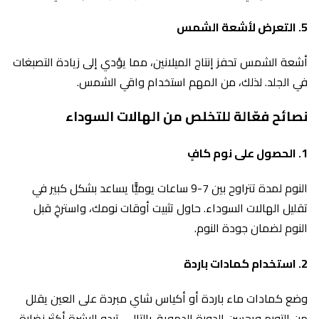
5.
التعرض لأشعة الشمس
أشعة الشمس تحفز إنتاج الميلانين، مما يؤدي إلى زيادة التصبغات
في الجلد. لذلك، من المهم استخدام واقي الشمس.
نصائح فعّالة للتخلص من الهالات السوداء
1.
الحصول على نوم كافٍ
النوم لمدة تتراوح بين 7-9 ساعات يوميًّا يساعد بشكل كبير في
تقليل الهالات السوداء. حاول تثبيت أوقات نومك، واسترخِ قبل
النوم لضمان جودة النوم.
2.
استخدام كمادات باردة
وضع كمادات ماء باردة أو أكياس شاي مبردة على العين يقلل
من التورم ويحسن الدورة الدموية. بالتالي، تبدو البشرة أكثر نضارة.