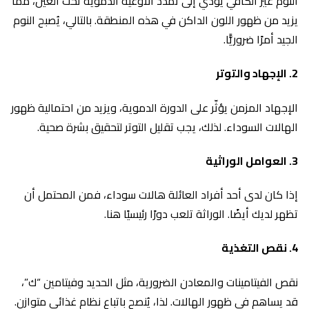
النوم غير الكافي يؤدي إلى تمدد الأوعية الدموية تحت العين، مما
يزيد من ظهور اللون الداكن في هذه المنطقة. بالتالي، يُصبح النوم
الجيد أمرًا ضروريًّا.
2.
الإجهاد والتوتر
الإجهاد المزمن يؤثّر على الدورة الدموية، ويزيد من احتمالية ظهور
الهالات السوداء. لذلك، يجب تقليل التوتر لتحقيق بشرة صحية.
3.
العوامل الوراثية
إذا كان لدى أحد أفراد العائلة هالات سوداء، فمن المحتمل أن
تظهر لديك أيضًا. الوراثة تلعب دورًا رئيسيًا هنا.
4.
نقص التغذية
نقص الفيتامينات والمعادن الضرورية، مثل الحديد وفيتامين “ك”،
قد يساهم في ظهور الهالات. لذا، يُنصح باتباع نظام غذائي متوازن.