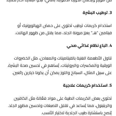
3.
ترطيب البشرة
استخدام كريمات ترطيب تحتوي على حمض الهيالورونيك أو
فيتامين “هـ” يعزز مرونة الجلد، مما يقلل من ظهور الهالات.
4.
اتباع نظام غذائي صحي
تناول الأطعمة الغنية بالفيتامينات والمعادن، مثل الخضروات
الورقية والمكسرات والبروتينات، يُساهم في تحسين صحة البشرة.
على سبيل المثال، السبانخ واللوز يمكن أن يكونا خيارين رائعين.
5.
استخدام كريمات علاجية
تحتوي بعض الكريمات الطبية على مواد فعّالة مثل الكافيين
والريتينول، مما يُساعد في تقليل التصبغات وتحسين مظهر الجلد.
يُنصح باستشارة طبيب الجلدية لاختيار الأنسب.