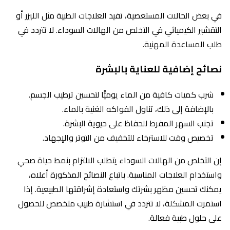
في بعض الحالات المستعصية، تفيد العلاجات الطبية مثل الليزر أو
التقشير الكيميائي في التخلص من الهالات السوداء. لا تتردد في
طلب المساعدة المهنية.
نصائح إضافية للعناية بالبشرة
شرب كميات كافية من الماء يوميًّا لتحسين ترطيب الجسم.
بالإضافة إلى ذلك، تناول الفواكه الغنية بالماء.
تجنب السهر المفرط للحفاظ على حيوية البشرة.
تخصيص وقت للاسترخاء للتخفيف من التوتر والإجهاد.
إن التخلص من الهالات السوداء يتطلب الالتزام بنمط حياة صحي
واستخدام العلاجات المناسبة. باتباع النصائح المذكورة أعلاه،
يمكنك تحسين مظهر بشرتك واستعادة إشراقتها الطبيعية. إذا
استمرت المشكلة، لا تتردد في استشارة طبيب متخصص للحصول
على حلول طبية فعالة.