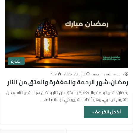
الاسرة
mawjmagazine.com
فبراير 28, 2025
159
رمضان: شهر الرحمة والمغفرة والعتق من النار
رمضان: شهر الرحمة والمغفرة والعتق من النار رمضان هو الشهر التاسع من
التقويم الهجري، وهو أعظم الشهور في الإسلام لما…
أكمل القراءة »