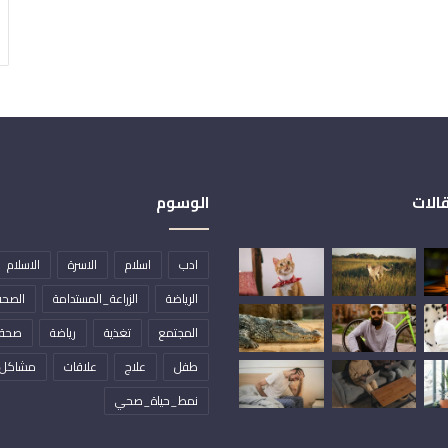
الات
الوسوم
ادب
اسلام
الاسرة
الاسلام
الرياضة
الزراعة_المستدامة
الصحة
المجتمع
تغذية
رياضة
صحة
طفل
علاج
علاقات
مشاكل
نمط_حياة_صحي