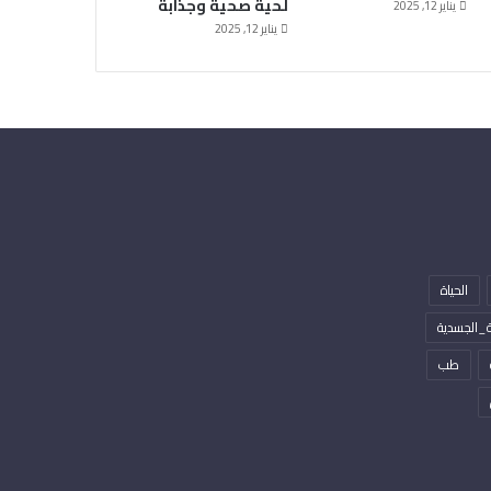
لحية صحية وجذابة
يناير 12, 2025
يناير 12, 2025
الحياة
_الجسدية
طب